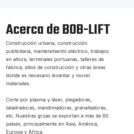
Acerca de BOB-LIFT
Construcción urbana, construcción
publicitaria, mantenimiento eléctrico, trabajos
en altura, terminales portuarias, talleres de
fábrica, sitios de construcción y otras áreas
donde es necesario levantar y mover
materiales.
Corte por plasma y láser, plegadoras,
taladradoras, mandrinadoras, granalladoras,
etc. Nuestras grúas se exportan a más de 60
países, principalmente en Asia, América,
Europa y África.
Ver más