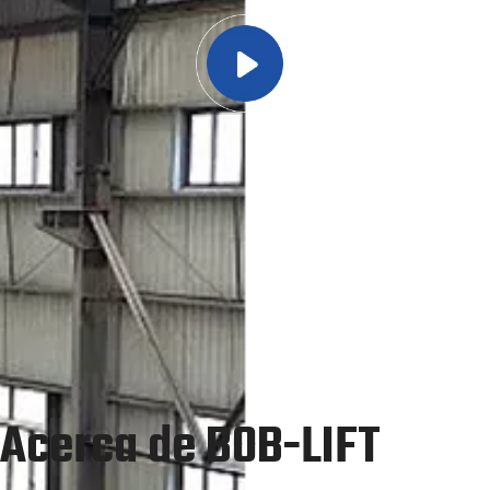
Acerca de BOB-LIFT
Construcción urbana, construcción publicitaria,
mantenimiento eléctrico, trabajos en altura, terminales
portuarias, talleres de fábrica, sitios de construcción y