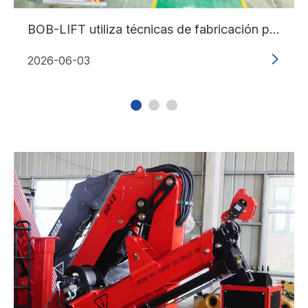
2026-06-03