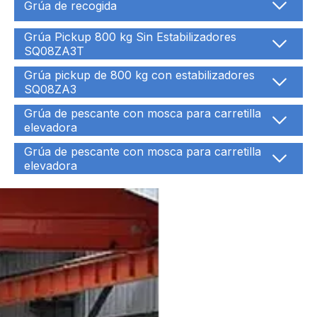
SQ08ZA3T
Grúa pickup de 800 kg con estabilizadores
SQ08ZA3
Grúa de pescante con mosca para carretilla
elevadora
Grúa de pescante con mosca para carretilla
elevadora