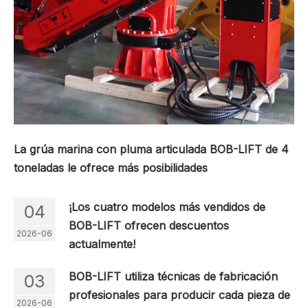
La grúa marina con pluma articulada BOB-LIFT de 4
toneladas le ofrece más posibilidades
¡Los cuatro modelos más vendidos de
04
BOB-LIFT ofrecen descuentos
2026-06
actualmente!
BOB-LIFT utiliza técnicas de fabricación
03
profesionales para producir cada pieza de
2026-06
equipo que sea confiable y digna de
confianza.