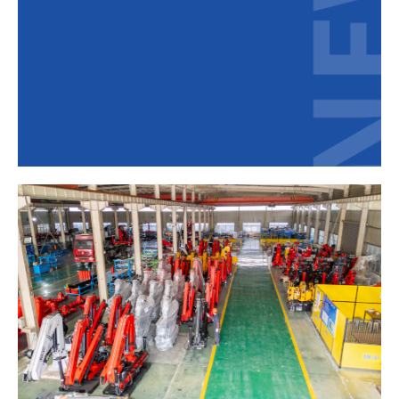
BOB-LIFT utiliza técnicas de fabricación profesionales para producir cada pieza de equipo que sea confiable y digna de confianza.