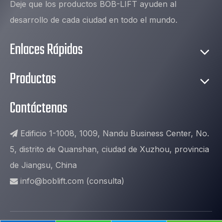
Enlaces Rápidos
Productos
Contáctenos
Edificio 1-1008, 1009, Nandu Business Center, No.

5, distrito de Quanshan, ciudad de Xuzhou, provincia
de Jiangsu, China
info@boblift.com
(consulta)

Derechos de autor ©
2026
Xuzhou BOB-LIFT
Construction Machinery Co., Ltd.
Sitemap
.