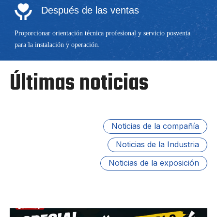
Proporcionar orientación técnica profesional y servicio posventa
para la instalación y operación.
Últimas noticias
Noticias de la compañía
Noticias de la Industria
Noticias de la exposición