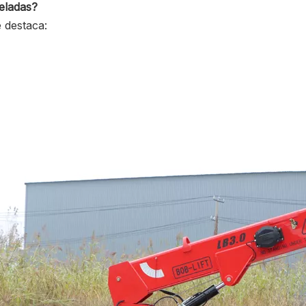
neladas?
e destaca: