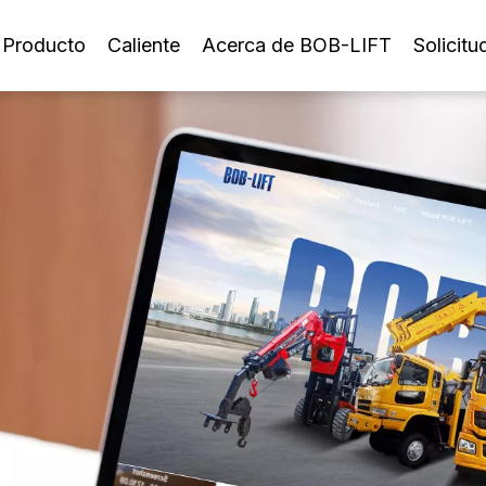
Producto
Caliente
Acerca de BOB-LIFT
Solicitu
Grúa montada sobre camión con pluma telescópica