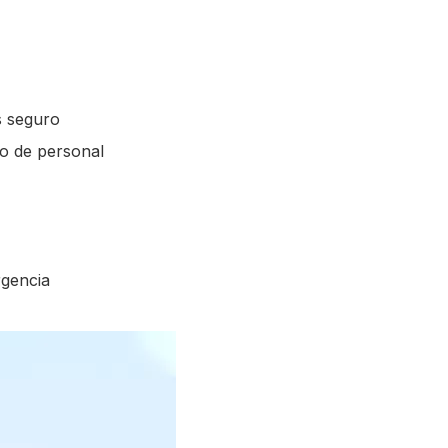
s seguro
go de personal
rgencia