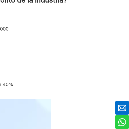
rito de la industria?
,000
s
un 40%