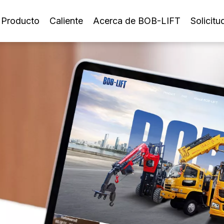
Producto
Caliente
Acerca de BOB-LIFT
Solicitu
Grúa montada sobre camión con pluma telescópica