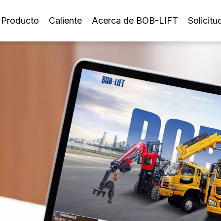
Producto
Caliente
Acerca de BOB-LIFT
Solicitu
Grúa montada sobre camión con pluma telescópica