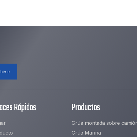
ibirse
laces Rápidos
Productos
ar
Grúa montada sobre camió
ducto
Grúa Marina