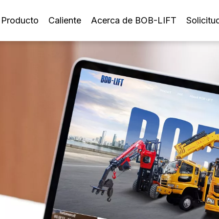
Producto
Caliente
Acerca de BOB-LIFT
Solicitu
Grúa montada sobre camión con pluma telescópica