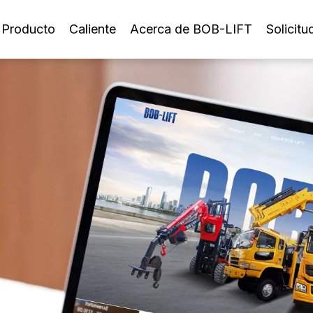
Producto
Caliente
Acerca de BOB-LIFT
Solicitu
Grúa montada sobre camión con pluma telescópica